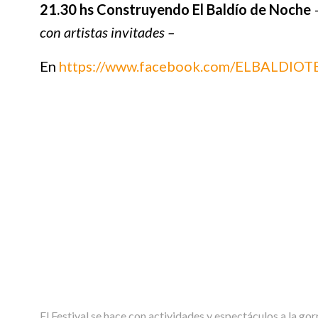
21.30 hs
Construyendo El Baldío de Noche
con artistas invitades –
En
https://www.facebook.com/ELBALDIO
El Festival se hace con actividades y espectáculos a la gor