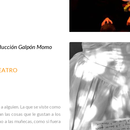
roducción Galpón Momo
TEATRO
a alguien. La que se viste como
an las cosas que le gustan a los
 no a las muñecas, como si fuera