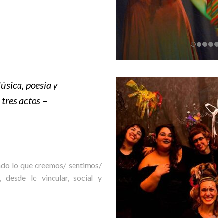
úsica, poesía y
 tres actos
–
ando lo que creemos/ sentimos/
desde lo vincular, social y