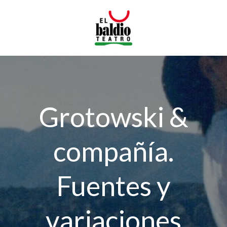
Saltar
al
contenido
Grotowski &
compañía.
Fuentes y
variaciones