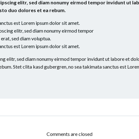
ipscing elitr, sed diam nonumy eirmod tempor invidunt ut la
usto duo dolores et ea rebum.
anctus est Lorem ipsum dolor sit amet.
ipscing elitr, sed diam nonumy eirmod tempor
 erat, sed diam voluptua.
anctus est Lorem ipsum dolor sit amet.
ng elitr, sed diam nonumy eirmod tempor invidunt ut labore et dol
rebum. Stet clita kasd gubergren, no sea takimata sanctus est Lore
ación
Navegación
por
Comments are closed