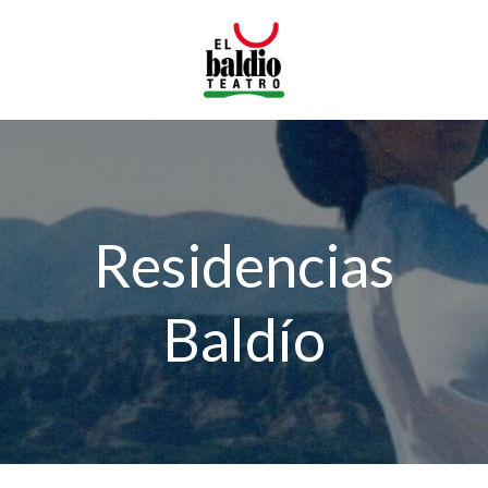
Saltar
al
contenido
Residencias
Baldío