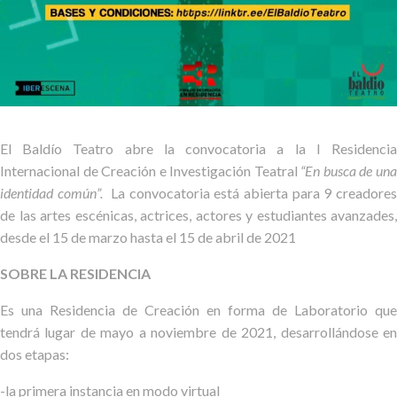
El Baldío Teatro abre la convocatoria a la I Residencia
Internacional de Creación e Investigación Teatral
“En busca de un
identidad común”.
La convocatoria está abierta para 9 creadore
de las artes escénicas, actrices, actores y estudiantes avanzades,
desde el 15 de marzo hasta el 15 de abril de 2021
SOBRE LA RESIDENCIA
Es una Residencia de Creación en forma de Laboratorio que
tendrá lugar de mayo a noviembre de 2021, desarrollándose en
dos etapas:
-la primera instancia en modo virtual